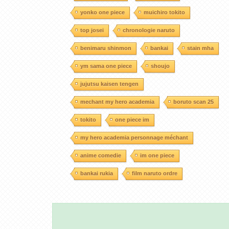
yonko one piece
muichiro tokito
top josei
chronologie naruto
benimaru shinmon
bankai
stain mha
ym sama one piece
shoujo
jujutsu kaisen tengen
mechant my hero academia
boruto scan 25
tokito
one piece im
my hero academia personnage méchant
anime comedie
im one piece
bankai rukia
film naruto ordre