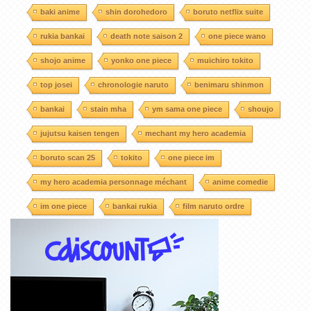
baki anime
shin dorohedoro
boruto netflix suite
rukia bankai
death note saison 2
one piece wano
shojo anime
yonko one piece
muichiro tokito
top josei
chronologie naruto
benimaru shinmon
bankai
stain mha
ym sama one piece
shoujo
jujutsu kaisen tengen
mechant my hero academia
boruto scan 25
tokito
one piece im
my hero academia personnage méchant
anime comedie
im one piece
bankai rukia
film naruto ordre