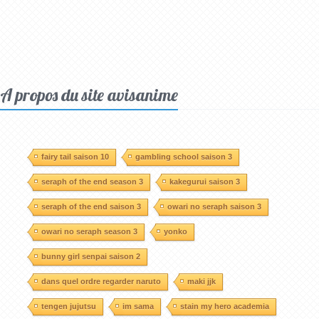
A propos du site avisanime
fairy tail saison 10
gambling school saison 3
seraph of the end season 3
kakegurui saison 3
seraph of the end saison 3
owari no seraph saison 3
owari no seraph season 3
yonko
bunny girl senpai saison 2
dans quel ordre regarder naruto
maki jjk
tengen jujutsu
im sama
stain my hero academia