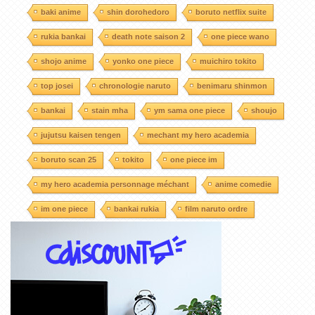
baki anime
shin dorohedoro
boruto netflix suite
rukia bankai
death note saison 2
one piece wano
shojo anime
yonko one piece
muichiro tokito
top josei
chronologie naruto
benimaru shinmon
bankai
stain mha
ym sama one piece
shoujo
jujutsu kaisen tengen
mechant my hero academia
boruto scan 25
tokito
one piece im
my hero academia personnage méchant
anime comedie
im one piece
bankai rukia
film naruto ordre