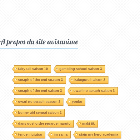
A propos du site avisanime
fairy tail saison 10
gambling school saison 3
seraph of the end season 3
kakegurui saison 3
seraph of the end saison 3
owari no seraph saison 3
owari no seraph season 3
yonko
bunny girl senpai saison 2
dans quel ordre regarder naruto
maki jjk
tengen jujutsu
im sama
stain my hero academia