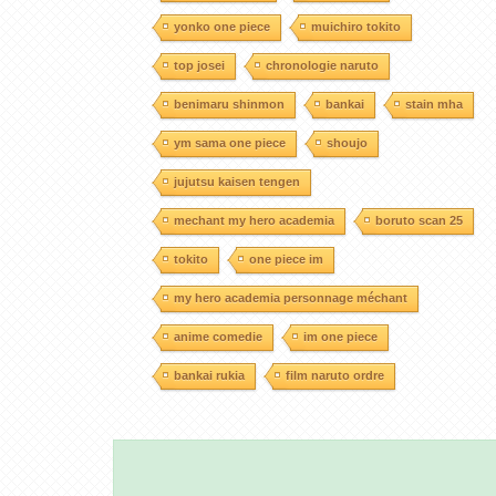
yonko one piece
muichiro tokito
top josei
chronologie naruto
benimaru shinmon
bankai
stain mha
ym sama one piece
shoujo
jujutsu kaisen tengen
mechant my hero academia
boruto scan 25
tokito
one piece im
my hero academia personnage méchant
anime comedie
im one piece
bankai rukia
film naruto ordre