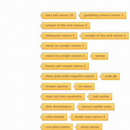
fairy tail saison 10
gambling school saison 3
seraph of the end season 3
kakegurui saison 3
seraph of the end saison 3
owari no seraph saison 3
owari no seraph season 3
yonko
bunny girl senpai saison 2
dans quel ordre regarder naruto
maki jjk
tengen jujutsu
im sama
stain my hero academia
baki anime
shin dorohedoro
boruto netflix suite
rukia bankai
death note saison 2
one piece wano
shojo anime