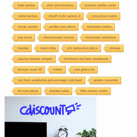
baki anime
shin dorohedoro
boruto netflix suite
rukia bankai
death note saison 2
one piece wano
shojo anime
yonko one piece
muichiro tokito
top josei
chronologie naruto
benimaru shinmon
bankai
stain mha
ym sama one piece
shoujo
jujutsu kaisen tengen
mechant my hero academia
boruto scan 25
tokito
one piece im
my hero academia personnage méchant
anime comedie
im one piece
bankai rukia
film naruto ordre