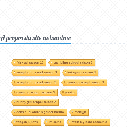
A propos du site avisanime
fairy tail saison 10
gambling school saison 3
seraph of the end season 3
kakegurui saison 3
seraph of the end saison 3
owari no seraph saison 3
owari no seraph season 3
yonko
bunny girl senpai saison 2
dans quel ordre regarder naruto
maki jjk
tengen jujutsu
im sama
stain my hero academia