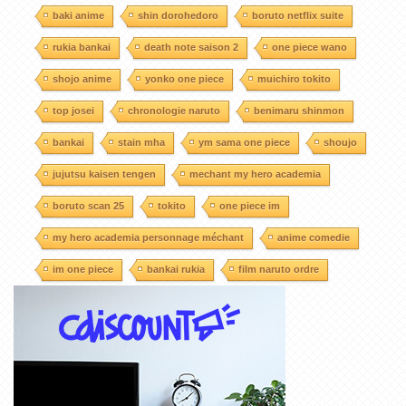
baki anime
shin dorohedoro
boruto netflix suite
rukia bankai
death note saison 2
one piece wano
shojo anime
yonko one piece
muichiro tokito
top josei
chronologie naruto
benimaru shinmon
bankai
stain mha
ym sama one piece
shoujo
jujutsu kaisen tengen
mechant my hero academia
boruto scan 25
tokito
one piece im
my hero academia personnage méchant
anime comedie
im one piece
bankai rukia
film naruto ordre