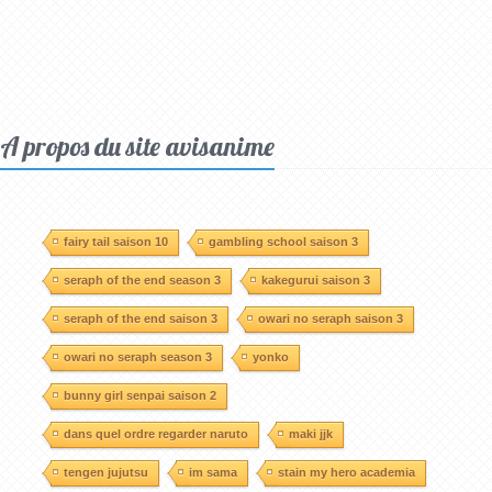
A propos du site avisanime
fairy tail saison 10
gambling school saison 3
seraph of the end season 3
kakegurui saison 3
seraph of the end saison 3
owari no seraph saison 3
owari no seraph season 3
yonko
bunny girl senpai saison 2
dans quel ordre regarder naruto
maki jjk
tengen jujutsu
im sama
stain my hero academia