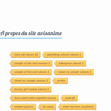
A propos du site avisanime
fairy tail saison 10
gambling school saison 3
seraph of the end season 3
kakegurui saison 3
seraph of the end saison 3
owari no seraph saison 3
owari no seraph season 3
yonko
bunny girl senpai saison 2
dans quel ordre regarder naruto
maki jjk
tengen jujutsu
im sama
stain my hero academia