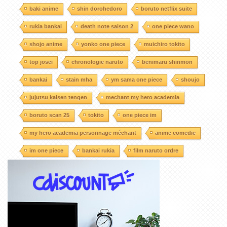
baki anime
shin dorohedoro
boruto netflix suite
rukia bankai
death note saison 2
one piece wano
shojo anime
yonko one piece
muichiro tokito
top josei
chronologie naruto
benimaru shinmon
bankai
stain mha
ym sama one piece
shoujo
jujutsu kaisen tengen
mechant my hero academia
boruto scan 25
tokito
one piece im
my hero academia personnage méchant
anime comedie
im one piece
bankai rukia
film naruto ordre