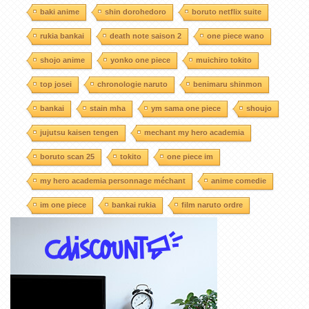
baki anime
shin dorohedoro
boruto netflix suite
rukia bankai
death note saison 2
one piece wano
shojo anime
yonko one piece
muichiro tokito
top josei
chronologie naruto
benimaru shinmon
bankai
stain mha
ym sama one piece
shoujo
jujutsu kaisen tengen
mechant my hero academia
boruto scan 25
tokito
one piece im
my hero academia personnage méchant
anime comedie
im one piece
bankai rukia
film naruto ordre