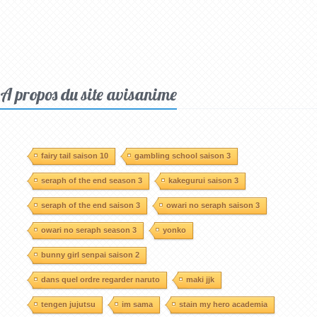
A propos du site avisanime
fairy tail saison 10
gambling school saison 3
seraph of the end season 3
kakegurui saison 3
seraph of the end saison 3
owari no seraph saison 3
owari no seraph season 3
yonko
bunny girl senpai saison 2
dans quel ordre regarder naruto
maki jjk
tengen jujutsu
im sama
stain my hero academia