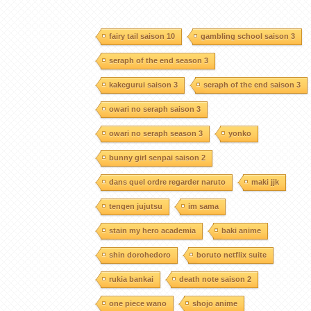
fairy tail saison 10
gambling school saison 3
seraph of the end season 3
kakegurui saison 3
seraph of the end saison 3
owari no seraph saison 3
owari no seraph season 3
yonko
bunny girl senpai saison 2
dans quel ordre regarder naruto
maki jjk
tengen jujutsu
im sama
stain my hero academia
baki anime
shin dorohedoro
boruto netflix suite
rukia bankai
death note saison 2
one piece wano
shojo anime