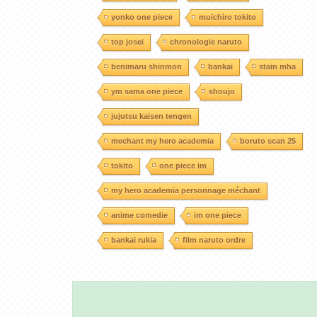
yonko one piece
muichiro tokito
top josei
chronologie naruto
benimaru shinmon
bankai
stain mha
ym sama one piece
shoujo
jujutsu kaisen tengen
mechant my hero academia
boruto scan 25
tokito
one piece im
my hero academia personnage méchant
anime comedie
im one piece
bankai rukia
film naruto ordre