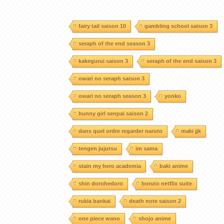
fairy tail saison 10
gambling school saison 3
seraph of the end season 3
kakegurui saison 3
seraph of the end saison 3
owari no seraph saison 3
owari no seraph season 3
yonko
bunny girl senpai saison 2
dans quel ordre regarder naruto
maki jjk
tengen jujutsu
im sama
stain my hero academia
baki anime
shin dorohedoro
boruto netflix suite
rukia bankai
death note saison 2
one piece wano
shojo anime