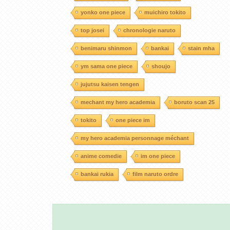
yonko one piece
muichiro tokito
top josei
chronologie naruto
benimaru shinmon
bankai
stain mha
ym sama one piece
shoujo
jujutsu kaisen tengen
mechant my hero academia
boruto scan 25
tokito
one piece im
my hero academia personnage méchant
anime comedie
im one piece
bankai rukia
film naruto ordre